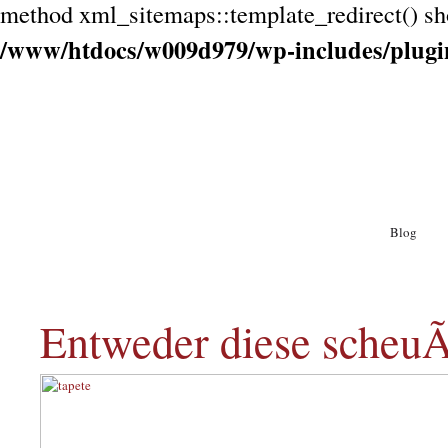
method xml_sitemaps::template_redirect() shou
/www/htdocs/w009d979/wp-includes/plugi
Blog
A
Entweder diese scheuÃ