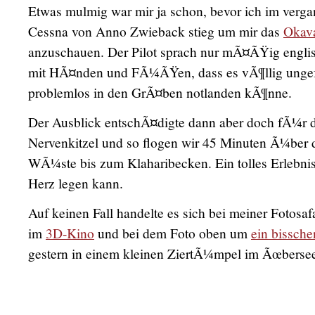
Etwas mulmig war mir ja schon, bevor ich im verga
Cessna von Anno Zwieback stieg um mir das
Okav
anzuschauen. Der Pilot sprach nur mÃ¤ÃŸig engli
mit HÃ¤nden und FÃ¼ÃŸen, dass es vÃ¶llig ungefÃ
problemlos in den GrÃ¤ben notlanden kÃ¶nne.
Der Ausblick entschÃ¤digte dann aber doch fÃ¼r 
Nervenkitzel und so flogen wir 45 Minuten Ã¼be
WÃ¼ste bis zum Klaharibecken. Ein tolles Erlebnis
Herz legen kann.
Auf keinen Fall handelte es sich bei meiner Fotosa
im
3D-Kino
und bei dem Foto oben um
ein bissch
gestern in einem kleinen ZiertÃ¼mpel im Ãœberseeh