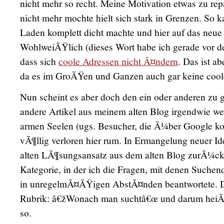
nicht mehr so recht. Meine Motivation etwas zu rep
nicht mehr mochte hielt sich stark in Grenzen. So k
Laden komplett dicht machte und hier auf das neue 
WohlweiÃŸlich (dieses Wort habe ich gerade vor de
dass sich
coole Adressen nicht Ã¤ndern
. Das ist ab
da es im GroÃŸen und Ganzen auch gar keine cool
Nun scheint es aber doch den ein oder anderen zu 
andere Artikel aus meinem alten Blog irgendwie wei
armen Seelen (ugs. Besucher, die Ã¼ber Google ko
vÃ¶llig verloren hier rum. In Ermangelung neuer Ide
alten LÃ¶sungsansatz aus dem alten Blog zurÃ¼ck.
Kategorie, in der ich die Fragen, mit denen Suche
in unregelmÃ¤ÃŸigen AbstÃ¤nden beantwortete. 
Rubrik: â€žWonach man suchtâ€œ und darum heiÃŸt
so.