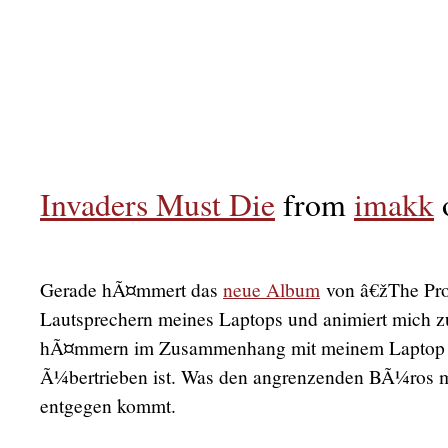
Invaders Must Die
from
imakk
Gerade hÃ¤mmert das
neue Album
von â€žThe Pr
Lautsprechern meines Laptops und animiert mich 
hÃ¤mmern im Zusammenhang mit meinem Laptop 
Ã¼bertrieben ist. Was den angrenzenden BÃ¼ros 
entgegen kommt.