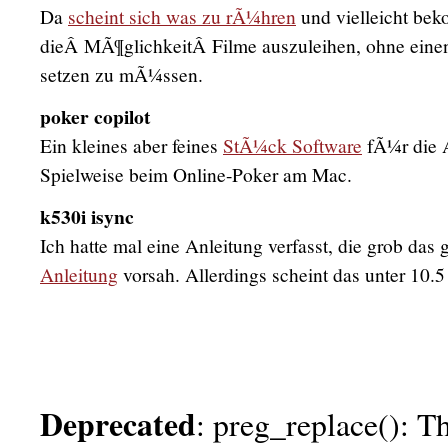
Da
scheint sich was zu rÃ¼hren
und vielleicht be
dieÂ MÃ¶glichkeitÂ Filme auszuleihen, ohne ein
setzen zu mÃ¼ssen.
poker copilot
Ein kleines aber feines
StÃ¼ck Software
fÃ¼r die 
Spielweise beim Online-Poker am Mac.
k530i isync
Ich hatte mal eine Anleitung verfasst, die grob das
Anleitung
vorsah. Allerdings scheint das unter 10.5
Deprecated
: preg_replace(): Th