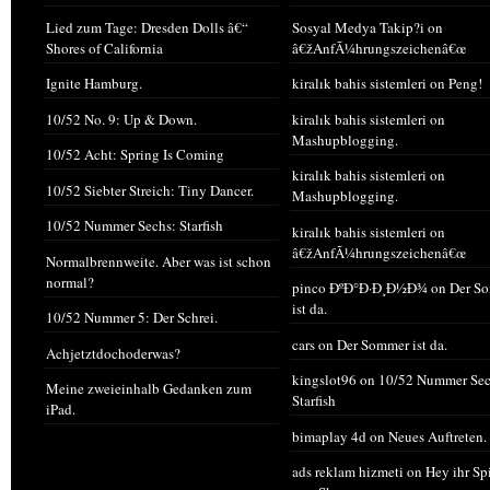
Lied zum Tage: Dresden Dolls â€“
Sosyal Medya Takip?i
on
Shores of California
â€žAnfÃ¼hrungszeichenâ€œ
Ignite Hamburg.
kiralık bahis sistemleri
on
Peng!
10/52 No. 9: Up & Down.
kiralık bahis sistemleri
on
Mashupblogging.
10/52 Acht: Spring Is Coming
kiralık bahis sistemleri
on
10/52 Siebter Streich: Tiny Dancer.
Mashupblogging.
10/52 Nummer Sechs: Starfish
kiralık bahis sistemleri
on
â€žAnfÃ¼hrungszeichenâ€œ
Normalbrennweite. Aber was ist schon
normal?
pinco ÐºÐ°Ð·Ð¸Ð½Ð¾
on
Der S
ist da.
10/52 Nummer 5: Der Schrei.
cars
on
Der Sommer ist da.
Achjetztdochoderwas?
kingslot96
on
10/52 Nummer Sec
Meine zweieinhalb Gedanken zum
Starfish
iPad.
bimaplay 4d
on
Neues Auftreten.
ads reklam hizmeti
on
Hey ihr Sp