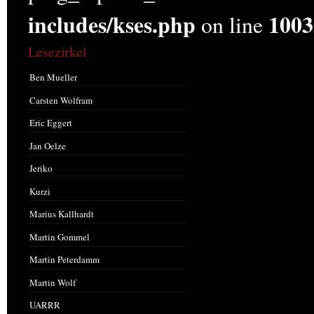
includes/kses.php
1003
on line
Lesezirkel
Ben Mueller
Carsten Wolfram
Eric Eggert
Jan Oelze
Jeriko
Kurzi
Marius Kallhardt
Martin Gommel
Martin Peterdamm
Martin Wolf
UARRR