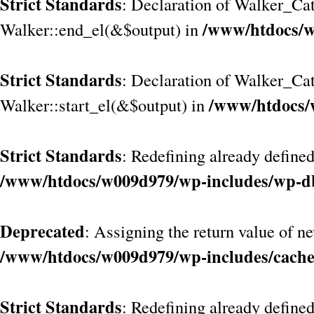
Strict Standards
: Declaration of Walker_Cat
/www/htdocs/w
Walker::end_el(&$output) in
Strict Standards
: Declaration of Walker_Ca
/www/htdocs/
Walker::start_el(&$output) in
Strict Standards
: Redefining already defined
/www/htdocs/w009d979/wp-includes/wp-d
Deprecated
: Assigning the return value of n
/www/htdocs/w009d979/wp-includes/cach
Strict Standards
: Redefining already define