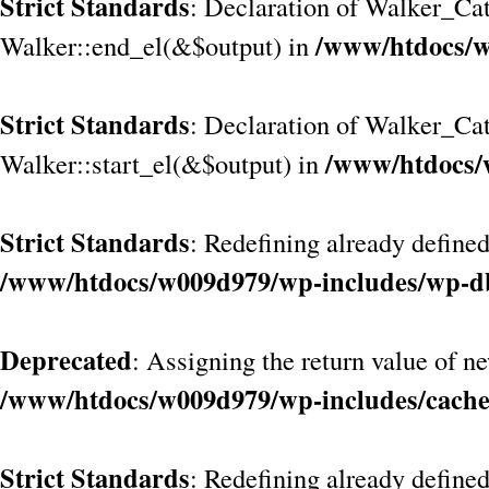
Strict Standards
: Declaration of Walker_Cat
/www/htdocs/w
Walker::end_el(&$output) in
Strict Standards
: Declaration of Walker_Ca
/www/htdocs/
Walker::start_el(&$output) in
Strict Standards
: Redefining already defined
/www/htdocs/w009d979/wp-includes/wp-d
Deprecated
: Assigning the return value of n
/www/htdocs/w009d979/wp-includes/cach
Strict Standards
: Redefining already define