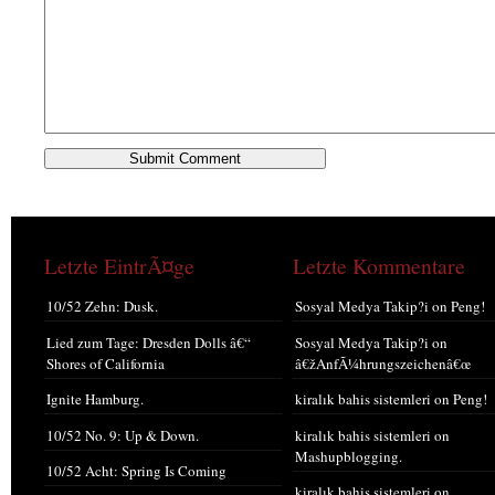
Letzte EintrÃ¤ge
Letzte Kommentare
10/52 Zehn: Dusk.
Sosyal Medya Takip?i
on
Peng!
Lied zum Tage: Dresden Dolls â€“
Sosyal Medya Takip?i
on
Shores of California
â€žAnfÃ¼hrungszeichenâ€œ
Ignite Hamburg.
kiralık bahis sistemleri
on
Peng!
10/52 No. 9: Up & Down.
kiralık bahis sistemleri
on
Mashupblogging.
10/52 Acht: Spring Is Coming
kiralık bahis sistemleri
on