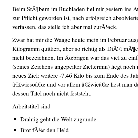
Beim StÃ¶bern im Buchladen fiel mir gestern ins A
zur Pflicht geworden ist, nach erfolgreich absolvier
verfassen, das stelle ich aber mal zurÃ¼ck.
Zwar hat mir die Waage heute mein im Februar ausg
Kilogramm quittiert, aber so richtig als DiÃ¤t mÃ¶c
nicht bezeichnen. Im Ãœbrigen war das viel zu einf
(seines Zeichens angepeilter Zieltermin) liegt noch 
neues Ziel: weitere -7,46 Kilo bis zum Ende des 
â€žwiesoâ€œ und vor allem â€žwieâ€œ liest man 
dessen Titel noch nicht feststeht.
Arbeitstitel sind
Drahtig geht die Welt zugrunde
Brot fÃ¼r den Held