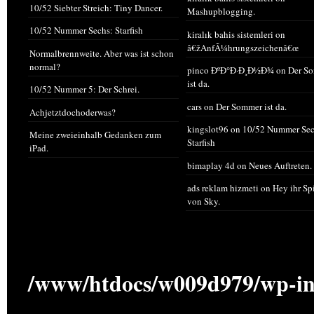
10/52 Siebter Streich: Tiny Dancer.
Mashupblogging.
10/52 Nummer Sechs: Starfish
kiralık bahis sistemleri
on
â€žAnfÃ¼hrungszeichenâ€œ
Normalbrennweite. Aber was ist schon
normal?
pinco ÐºÐ°Ð·Ð¸Ð½Ð¾
on
Der S
ist da.
10/52 Nummer 5: Der Schrei.
cars
on
Der Sommer ist da.
Achjetztdochoderwas?
kingslot96
on
10/52 Nummer Sec
Meine zweieinhalb Gedanken zum
Starfish
iPad.
bimaplay 4d
on
Neues Auftreten.
ads reklam hizmeti
on
Hey ihr Sp
von Sky.
/www/htdocs/w009d979/wp-in