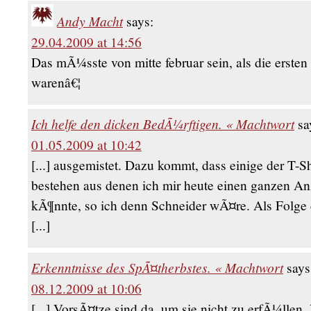
Andy Macht
says:
29.04.2009 at 14:56
Das mÃ¼sste von mitte februar sein, als die ersten
warenâ€¦
Ich helfe den dicken BedÃ¼rftigen. « Machtwort
sa
01.05.2009 at 10:42
[...] ausgemistet. Dazu kommt, dass einige der T-S
bestehen aus denen ich mir heute einen ganzen A
kÃ¶nnte, so ich denn Schneider wÃ¤re. Als Folg
[...]
Erkenntnisse des SpÃ¤therbstes. « Machtwort
says
08.12.2009 at 10:06
[...] VorsÃ¤tze sind da, um sie nicht zu erfÃ¼llen.