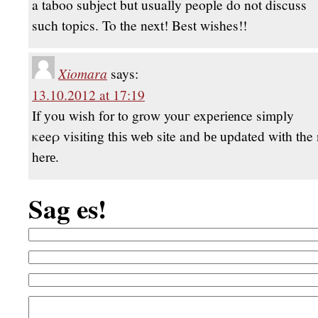
a taboo subject but usually people do not discuss
such topics. To the next! Best wishes!!
Xiomara
says:
13.10.2012 at 17:19
If уou wish fоr tο grοw youг exрerіеnсe simрly
κeeρ visiting thіѕ wеb sіte and bе updated with th
herе.
Sag es!