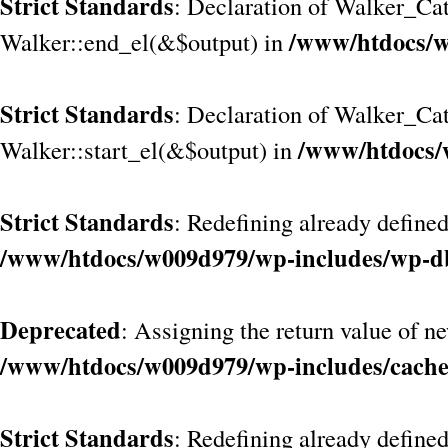
Strict Standards
: Declaration of Walker_Cat
/www/htdocs/w
Walker::end_el(&$output) in
Strict Standards
: Declaration of Walker_Ca
/www/htdocs/
Walker::start_el(&$output) in
Strict Standards
: Redefining already defined
/www/htdocs/w009d979/wp-includes/wp-d
Deprecated
: Assigning the return value of n
/www/htdocs/w009d979/wp-includes/cach
Strict Standards
: Redefining already define