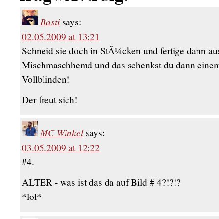
Basti
says:
02.05.2009 at 13:21
Schneid sie doch in StÃ¼cken und fertige dann aus
Mischmaschhemd und das schenkst du dann eine
Vollblinden!
Der freut sich!
MC Winkel
says:
03.05.2009 at 12:22
#4.
ALTER - was ist das da auf Bild # 4?!?!?
*lol*