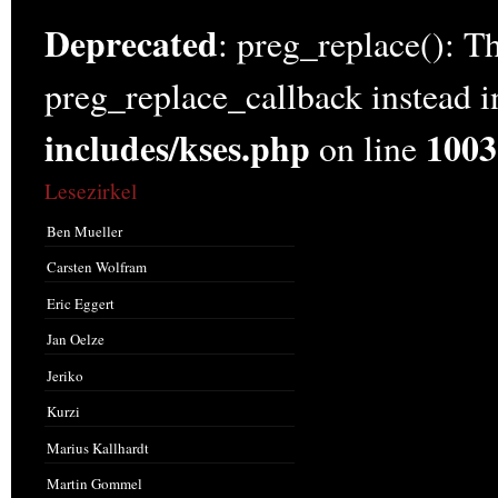
Deprecated
: preg_replace(): Th
preg_replace_callback instead 
includes/kses.php
1003
on line
Lesezirkel
Ben Mueller
Carsten Wolfram
Eric Eggert
Jan Oelze
Jeriko
Kurzi
Marius Kallhardt
Martin Gommel