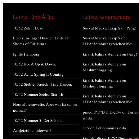
Letzte EintrÃ¤ge
Letzte Kommentare
10/52 Zehn: Dusk.
Sosyal Medya Takip?i
on
Peng!
Lied zum Tage: Dresden Dolls â€“
Sosyal Medya Takip?i
on
Shores of California
â€žAnfÃ¼hrungszeichenâ€œ
Ignite Hamburg.
kiralık bahis sistemleri
on
Peng!
10/52 No. 9: Up & Down.
kiralık bahis sistemleri
on
Mashupblogging.
10/52 Acht: Spring Is Coming
kiralık bahis sistemleri
on
10/52 Siebter Streich: Tiny Dancer.
Mashupblogging.
10/52 Nummer Sechs: Starfish
kiralık bahis sistemleri
on
â€žAnfÃ¼hrungszeichenâ€œ
Normalbrennweite. Aber was ist schon
normal?
pinco ÐºÐ°Ð·Ð¸Ð½Ð¾
on
Der S
ist da.
10/52 Nummer 5: Der Schrei.
cars
on
Der Sommer ist da.
Achjetztdochoderwas?
kingslot96
on
10/52 Nummer Sec